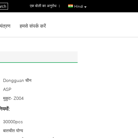
एक बोली का अनुरोध
|
rch
Hindi
ियंत्रण
हमसे संपर्क करें
Dongguan चीन
ASP
मुकुट- Z004
ियमों:
30000pcs
बातचीत योग्य