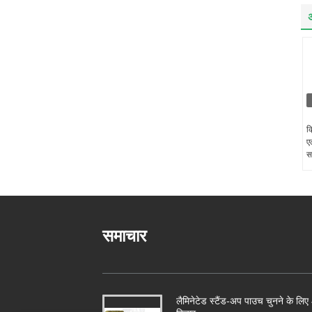
अ
क
एल
स
समाचार
लैमिनेटेड स्टैंड-अप पाउच चुनने के लिए