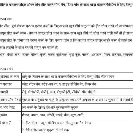
ेटैलिक मायलर फ़ॉइल ओपन टॉप सील करने योग्य बैग, टियर नॉच के साथ खाद्य भंडारण पैकेजिंग के लिए वैक्य
त्पाद लाभ
ीट सील।पूर्ण भंडारण प्रभाव प्राप्त करने के लिए आपको खुले शीर्ष अनुभाग को हीट सील करने की आवश्यकता
ैक्यूम सील करने योग्य - बैग को वैक्यूम सील करने के साथ-साथ खुले शीर्ष को सील करने वाली गर्मी भी हो सकत
ैक्यूम सील के प्रभाव को प्राप्त करने के लिए, कृपया जांच लें कि आपका वैक्यूम सीलर ऑर्डर करने से पहले इन
ेवल लाइनों के साथ बैग को वैक्यूम कर सकते हैं)
ॉफी, कैंडी, चीनी, चावल, बेकिंग, कुकी, नट्स, सूखे फल, सूखे फूल, नाश्ता, अवकाश भोजन, सजावट, सहायक
त्पाद वर्णन
प्रोडक्ट का नाम
आंसू के निशान के साथ खाद्य भंडारण पैकेजिंग के लिए वैक्यूम हीट सील पाउच
बैग प्रकार
फ्लैट बॉटम बैग, स्टैंड अप बैग, 3-साइड सीलिंग बैग, जिपर बैग
सामग्री
पीई, बीओपीपी, पीपीई, अल, वीएमपीईटी, सीपीपी, पीए, पीईटी
आकार और मोटाई
ग्राहक के अनुरोध या नमूने के अनुसार, हम अपने अनुभव के आधार पर सुझाव भी दे सकते है
रंग और प्रिंट
अप करने के लिए 9 रंग और गुरुत्वाकर्षण मुद्रण
प्रयोग
भोजन, नाश्ता, चाय, कॉफी, कपड़े, बीज, जूस, आदि
विशेषताएँ
1. हीट सील, मजबूत सीलिंग ताकत, गैर-टूटना, गैर रिसाव
2. रंगीन और ज्वलंत मुद्रण, 9 रंगों तक