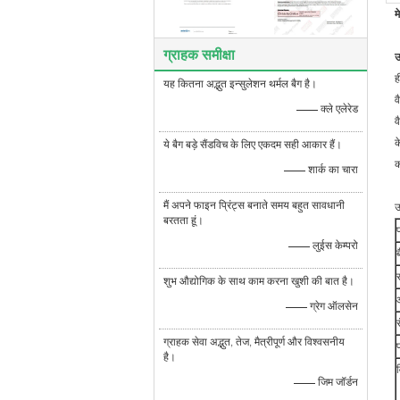
म
ग्राहक समीक्षा
उ
ह
यह कितना अद्भुत इन्सुलेशन थर्मल बैग है।
व
—— क्ले एलेरेड
व
क
ये बैग बड़े सैंडविच के लिए एकदम सही आकार हैं।
क
—— शार्क का चारा
मैं अपने फाइन प्रिंट्स बनाते समय बहुत सावधानी
उ
बरतता हूं।
—— लुईस केम्परो
शुभ औद्योगिक के साथ काम करना खुशी की बात है।
—— ग्रेग ऑलसेन
ग्राहक सेवा अद्भुत, तेज, मैत्रीपूर्ण और विश्वसनीय
है।
—— जिम जॉर्डन