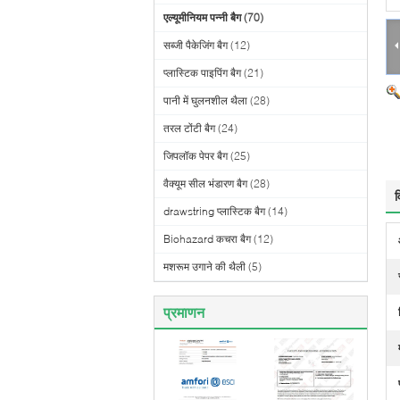
एल्यूमीनियम पन्नी बैग
(70)
सब्जी पैकेजिंग बैग
(12)
प्लास्टिक पाइपिंग बैग
(21)
पानी में घुलनशील थैला
(28)
तरल टोंटी बैग
(24)
जिपलॉक पेपर बैग
(25)
वैक्यूम सील भंडारण बैग
(28)
व
drawstring प्लास्टिक बैग
(14)
Biohazard कचरा बैग
(12)
मशरूम उगाने की थैली
(5)
प्रमाणन