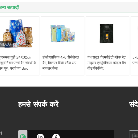
न्य उत्पादों
्रिसमस गुडी 24X32cm
होलोग्राफिक 4x6 रीसेलेबल
गंध सबूत वीएमपीईटी ब्लैक मैट
5x8
्यूमीनियम पन्नी बैग संबंधों के
बैग, क्लियर विंडो स्टैंड अप
माइलर एल्यूमिनियम फोइल बैग
पन्न
ाथ पुन: प्रयोज्य Bag
मायलर बैग्स
वीड पैकेजिंग:
हमसे संपर्क करें
संद
 4